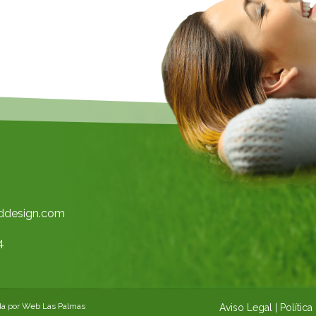
nddesign.com
4
da por
Web Las Palmas
Aviso Legal
|
Política