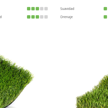
Suavidad
d
Drenaje
BACTERIA FREE
FIRE PROOF