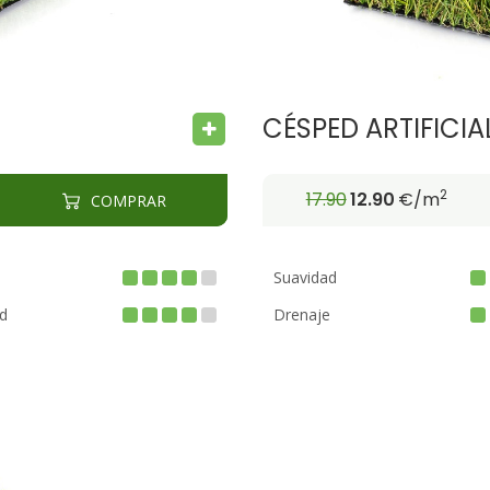
CÉSPED ARTIFICI
2
17.90
12.90
€/m
COMPRAR
Suavidad
d
Drenaje