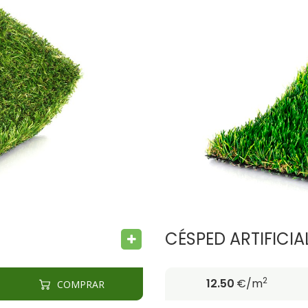
BACTERIA FREE
FIRE PROOF
CÉSPED ARTIFICIA
2
12.50
€/m
COMPRAR